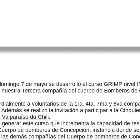
IA
NOTICIAS
POSTULA
AYÚDANOS
CA
 domingo 7 de mayo se desarrolló el curso GRIMP nivel
de nuestra Tercera compañía del cuerpo de Bomberos de
ordialmente a voluntarios de la 1ra, 4ta, 7ma y 8va comp
demás se realizó la invitación a participar a la Cinqui
 Valpar
aíso du Chil
i.
 generar este curso que incrementa la capacidad de res
 Cuerpo de bomberos de Concepción, instancia donde se 
n las demás compañías del Cuerpo de bomberos de Con