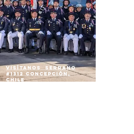
Visítanos
Serrano
#1312 Concepción,
Chile
fono:
41-2229112