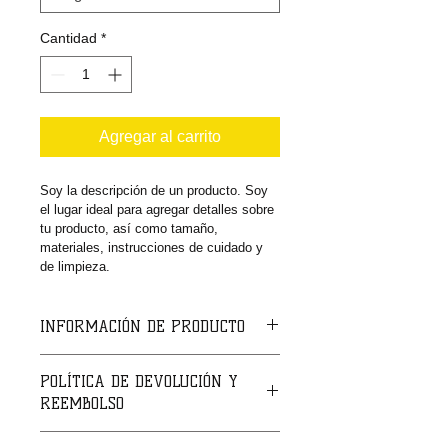
Cantidad
*
Agregar al carrito
Soy la descripción de un producto. Soy 
el lugar ideal para agregar detalles sobre 
tu producto, así como tamaño, 
materiales, instrucciones de cuidado y 
de limpieza.
INFORMACIÓN DE PRODUCTO
Soy la descripción de un producto. 
POLÍTICA DE DEVOLUCIÓN Y
Soy el lugar ideal para agregar 
REEMBOLSO
detalles sobre tu producto, así como 
tamaño, materiales, instrucciones de 
Soy una política de devolución y 