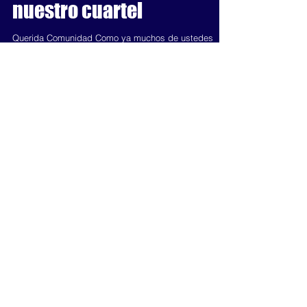
Campaña plantas para
nuestro cuartel
Querida Comunidad Como ya muchos de ustedes
saben hace algunos meses recibimos nuestro nuevo
cuartel el cual queremos comenzar a adornar...
Entradas recientes
Curso GRIMP IMP-2 año 2018