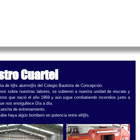
IA
NOTICIAS
POSTULA
AYÚDANOS
CA
stro Cuartel
sita de l@s alumn@s del Colegio Bautista de Concepción. 
amos sobre nuestras labores, se subieron a nuestra unidad de rescate y 
eros que nació el año 1969 y aún sigue combatiendo incendios junto a 
ue nos enorgullece Día a día. 
 cancha de entrenamiento.  
 sabe haya algún bombero en potencia entre ell@s. 