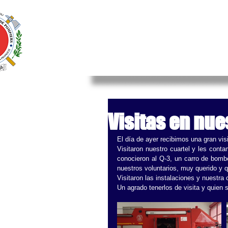
INICIO
NOSOTROS
FRANC
Visitas en nue
El día de ayer recibimos una gran vi
Visitaron nuestro cuartel y les cont
conocieron al Q-3, un carro de bomb
nuestros voluntarios, muy querido y q
Visitaron las instalaciones y nuestra
Un agrado tenerlos de visita y quien