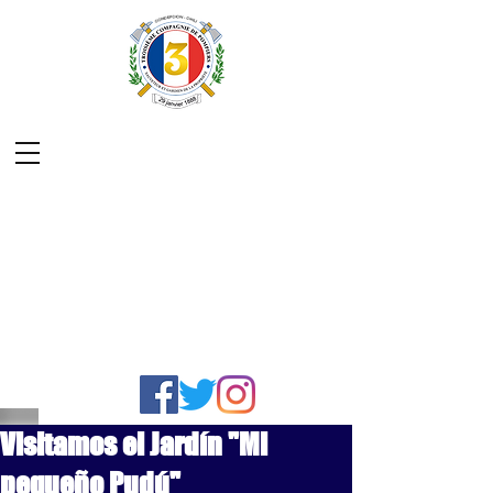
Visitamos el Jardín "Mi
pequeño Pudú"